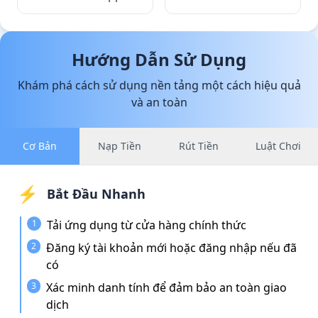
Hướng Dẫn Sử Dụng
Khám phá cách sử dụng nền tảng một cách hiệu quả
và an toàn
Cơ Bản
Nạp Tiền
Rút Tiền
Luật Chơi
⚡
Bắt Đầu Nhanh
1
Tải ứng dụng từ cửa hàng chính thức
2
Đăng ký tài khoản mới hoặc đăng nhập nếu đã
có
3
Xác minh danh tính để đảm bảo an toàn giao
dịch