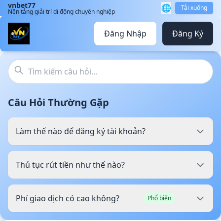
vnbet77
🌐
Tải xuống
Nền tảng giải trí di động chuyên nghiệp
Đăng Nhập
Đăng Ký
Câu Hỏi Thường Gặp
Làm thế nào để đăng ký tài khoản?
Thủ tục rút tiền như thế nào?
Phí giao dịch có cao không?
Phổ biến